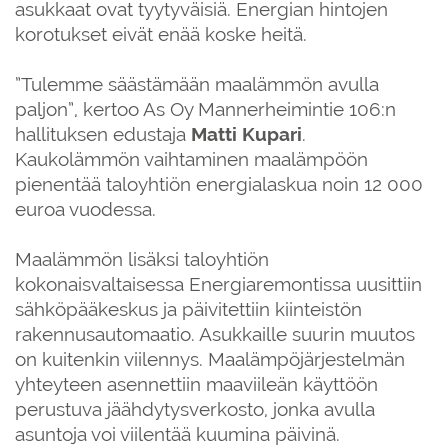
asukkaat ovat tyytyväisiä. Energian hintojen
korotukset eivät enää koske heitä.
”Tulemme säästämään maalämmön avulla
paljon”, kertoo As Oy Mannerheimintie 106:n
hallituksen edustaja
Matti
Kupari
.
Kaukolämmön vaihtaminen maalämpöön
pienentää taloyhtiön energialaskua noin 12 000
euroa vuodessa.
Maalämmön lisäksi taloyhtiön
kokonaisvaltaisessa Energiaremontissa uusittiin
sähköpääkeskus ja päivitettiin kiinteistön
rakennusautomaatio. Asukkaille suurin muutos
on kuitenkin viilennys. Maalämpöjärjestelmän
yhteyteen asennettiin maaviileän käyttöön
perustuva jäähdytysverkosto, jonka avulla
asuntoja voi viilentää kuumina päivinä.