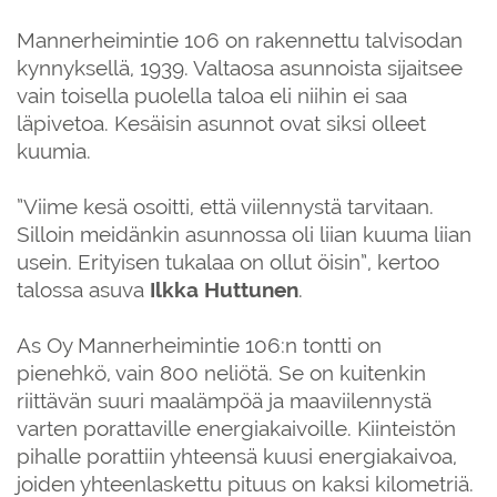
Mannerheimintie 106 on rakennettu talvisodan
kynnyksellä, 1939. Valtaosa asunnoista sijaitsee
vain toisella puolella taloa eli niihin ei saa
läpivetoa. Kesäisin asunnot ovat siksi olleet
kuumia.
”Viime kesä osoitti, että viilennystä tarvitaan.
Silloin meidänkin asunnossa oli liian kuuma liian
usein. Erityisen tukalaa on ollut öisin”, kertoo
talossa asuva
Ilkka Huttunen
.
As Oy Mannerheimintie 106:n tontti on
pienehkö, vain 800 neliötä. Se on kuitenkin
riittävän suuri maalämpöä ja maaviilennystä
varten porattaville energiakaivoille. Kiinteistön
pihalle porattiin yhteensä kuusi energiakaivoa,
joiden yhteenlaskettu pituus on kaksi kilometriä.